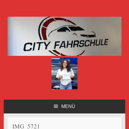
City-Fahrschule Göttingen
MENÜ
ZUM
INHALT
SPRINGEN
IMG_5721