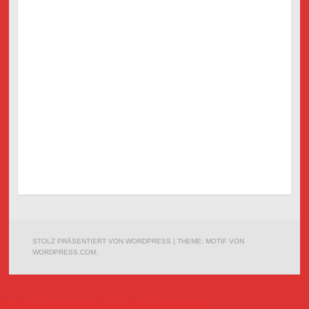
STOLZ PRÄSENTIERT VON WORDPRESS
|
THEME: MOTIF VON
WORDPRESS.COM
.
WordPress Cookie Hinweis von Real Cookie Banner