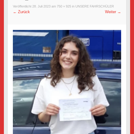
Veröffentlicht
28. Juli 2023
am
750 × 925
in
UNSERE FAHRSCHÜLER
←
Zurück
Weiter
→