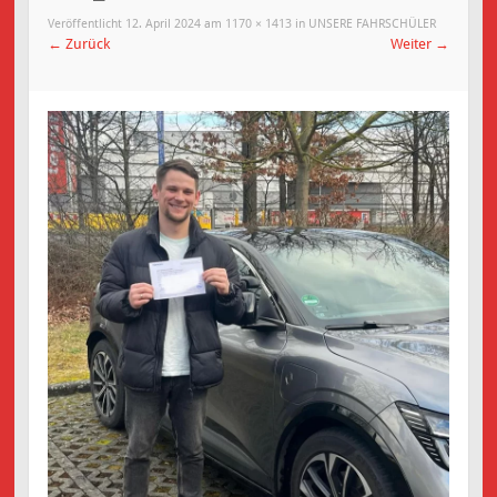
Veröffentlicht
12. April 2024
am
1170 × 1413
in
UNSERE FAHRSCHÜLER
←
Zurück
Weiter
→