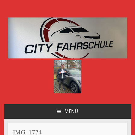
City-Fahrschule
MENÜ
Göttingen
ZUM
INHALT
SPRINGEN
IMG_1774