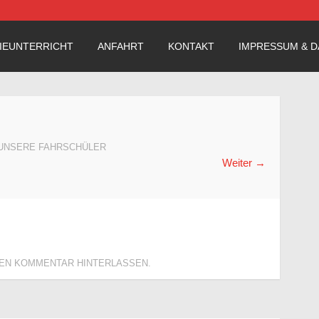
öttingen
IEUNTERRICHT
ANFAHRT
KONTAKT
IMPRESSUM & 
UNSERE FAHRSCHÜLER
Weiter
→
NEN KOMMENTAR HINTERLASSEN
.